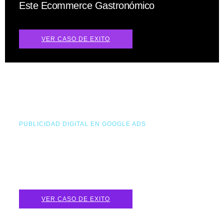
Este Ecommerce Gastronómico
VER CASO DE EXITO
PUBLICIDAD DIGITAL EN GOOGLE ADS
+50 Llamadas Mensules y Leads
Calificados dispuesto a contratar los
servicios de nuestro cliente
VER CASO DE EXITO