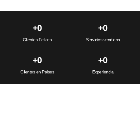
+
0
+
0
Clientes Felices
Servicios vendidos
+
0
+
0
Clientes en Paises
Experiencia
Estas listo para mejorar tu
presencia digital? ¡Comenza a
trabajar con nosotros hoy!